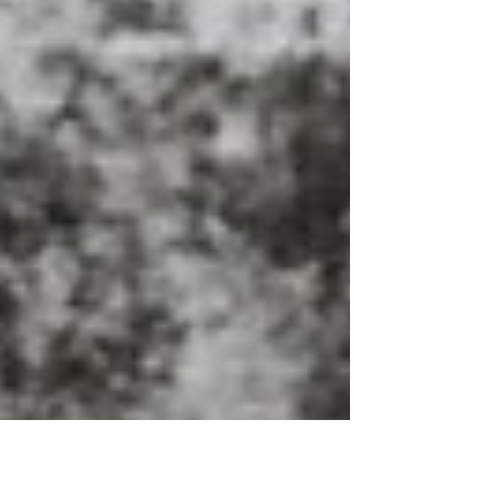
も、技術と知識があってこそ。 ところがある日、
新規のお客様に、なぜ私に依頼してくださったの
ですか？と尋ねてみると、「自前のスタジを持た
れているので、信頼できると思ったから」と返答
が。 とても意外な言葉でした。 多分での推測でし
かないですが、 「スタジオを活用できる仕事量を
している」 「資金繰りができている」 「ライティ
ングができる」 「機材がある」 などが、その方の
背景で思い浮かぶことなのだろうなと。 写真の実
績ももちろん大切だと思うのですが、そういう見
方もあるのか〜と、 改めてスタジオを作ることが
できて良かったなと思う出来事でした。 フォトス
タジオ『しるし写場』は、6月1日で１周年を迎え
ました！ 主に記念撮影をする写真館ですが、商品
撮